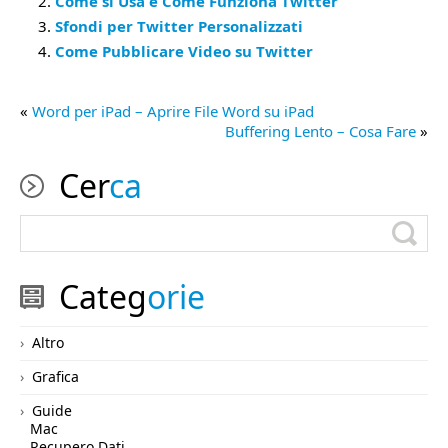
Come si Usa e Come Funziona Twitter
Sfondi per Twitter Personalizzati
Come Pubblicare Video su Twitter
«
Word per iPad – Aprire File Word su iPad
Buffering Lento – Cosa Fare
»
Cer
ca
Categ
orie
Altro
Grafica
Guide
Mac
Recupero Dati