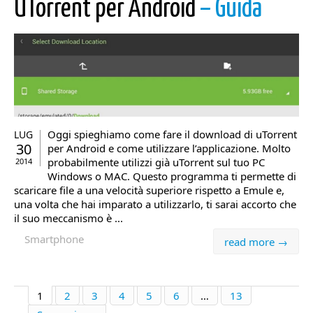
UTorrent per Android
– Guida
Oggi spieghiamo come fare il download di uTorrent
LUG
30
per Android e come utilizzare l’applicazione. Molto
probabilmente utilizzi già uTorrent sul tuo PC
2014
Windows o MAC. Questo programma ti permette di
scaricare file a una velocità superiore rispetto a Emule e,
una volta che hai imparato a utilizzarlo, ti sarai accorto che
il suo meccanismo è ...
Smartphone
read more →
1
2
3
4
5
6
…
13