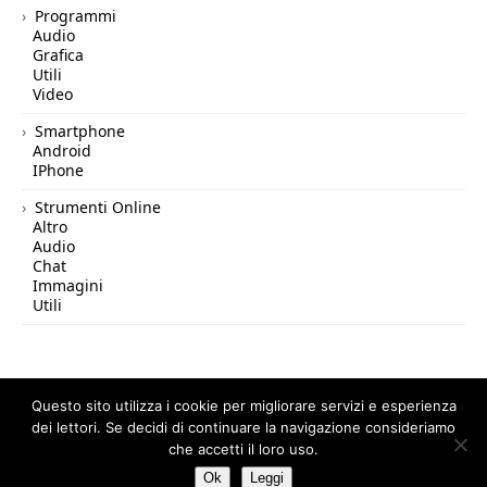
Programmi
Audio
Grafica
Utili
Video
Smartphone
Android
IPhone
Strumenti Online
Altro
Audio
Chat
Immagini
Utili
Questo sito utilizza i cookie per migliorare servizi e esperienza
dei lettori. Se decidi di continuare la navigazione consideriamo
© 2026 Tutto in Rete — All Rights Reserved.
che accetti il loro uso.
Ok
Leggi