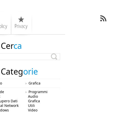
licy
Privacy
Cer
ca
Categ
orie
ro
Grafica
de
Programmi
c
Audio
upero Dati
Grafica
ial Network
Utili
ndows
Video