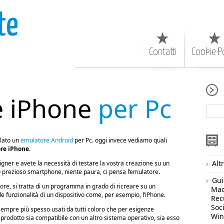
te
Contatti
Cookie Po
e iPhone
per Pc
lato un
emulatore Android
per Pc. oggi invece vediamo quali
re iPhone
.
Alt
igner e avete la necessità di testare la vostra creazione su un
 prezioso smartphone, niente paura, ci pensa l’emulatore.
Gui
ore, si tratta di un programma in grado di ricreare su un
Ma
le funzionalità di un dispositivo come, per esempio, l’iPhone.
Rec
Soc
empre più spesso usati da tutti coloro che per esigenze
Wi
 prodotto sia compatibile con un altro sistema operativo, sia esso