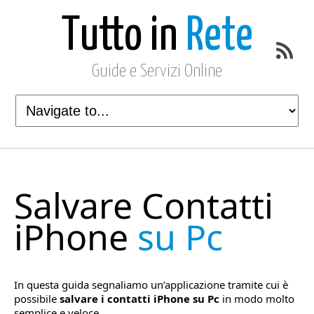
Tutto in
Rete
Guide e Servizi Online
Salvare Contatti
iPhone
su Pc
In questa guida segnaliamo un’applicazione tramite cui è
possibile
salvare i contatti iPhone su Pc
in modo molto
semplice e veloce.