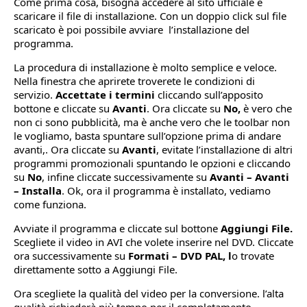
Come prima cosa, bisogna accedere al sito ufficiale e
scaricare il file di installazione. Con un doppio click sul file
scaricato è poi possibile avviare l’installazione del
programma.
La procedura di installazione è molto semplice e veloce.
Nella finestra che aprirete troverete le condizioni di
servizio.
Accettate i termini
cliccando sull’apposito
bottone e cliccate su
Avanti
. Ora cliccate su
No,
è vero che
non ci sono pubblicità, ma è anche vero che le toolbar non
le vogliamo, basta spuntare sull’opzione prima di andare
avanti,. Ora cliccate su
Avanti
, evitate l’installazione di altri
programmi promozionali spuntando le opzioni e cliccando
su
No
, infine cliccate successivamente su
Avanti – Avanti
– Installa
. Ok, ora il programma è installato, vediamo
come funziona.
Avviate il programma e cliccate sul bottone
Aggiungi File.
Scegliete il video in AVI che volete inserire nel DVD. Cliccate
ora successivamente su
Formati – DVD PAL, l
o trovate
direttamente sotto a Aggiungi File.
Ora scegliete la qualità del video per la conversione. l’alta