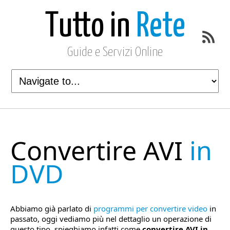
Tutto in
Rete
Guide e Servizi Online
Convertire AVI
in
DVD
Abbiamo già parlato di
programmi per convertire video
in
passato, oggi vediamo più nel dettaglio un operazione di
questo tipo, spieghiamo infatti come
convertire AVI in