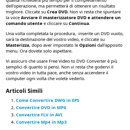
qualità richiederà più tempo per il completamento
dell’operazione, ma permetterà di ottenere un risultato
migliore. Cliccate su
Crea DVD.
Non vi resta che spuntare
la voce
Avviare il masterizzatore DVD
e attendere un
comando utente
e cliccare su
Continua
.
Una volta completata la procedura, inserite un DVD vuoto,
sarà la destinazione del vostro video, e cliccate su
Masterizza
, dopo aver impostato le
Opzioni
dall’apposito
menu. Ora dovete solo aspettare.
Vi assicuro che usare Free Video to DVD Converter è più
semplici di quanto si pensi. Non vi resta che godervi il
vostro video in tutta pace, anche senza accendere il
computer ogni volta che volete vederlo.
Articoli Simili
Come Convertire DWG in EPS
Convertire DVD in MP4
Convertire FLV in AVI
Convertire Mp4 in Mp3