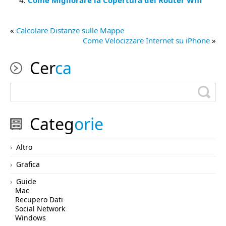
Come Migliorare la Copertura del Router Wifi
«
Calcolare Distanze sulle Mappe
Come Velocizzare Internet su iPhone
»
Cer
ca
Categ
orie
Altro
Grafica
Guide
Mac
Recupero Dati
Social Network
Windows