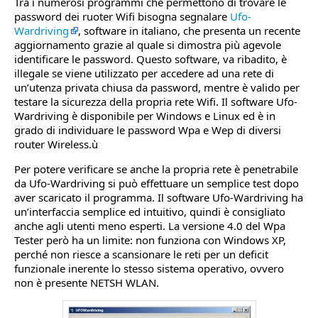
Tra i numerosi programmi che permettono di trovare le
password dei ruoter Wifi bisogna segnalare
Ufo-
Wardriving
, software in italiano, che presenta un recente
aggiornamento grazie al quale si dimostra più agevole
identificare le password. Questo software, va ribadito, è
illegale se viene utilizzato per accedere ad una rete di
un’utenza privata chiusa da password, mentre è valido per
testare la sicurezza della propria rete Wifi. Il software Ufo-
Wardriving è disponibile per Windows e Linux ed è in
grado di individuare le password Wpa e Wep di diversi
router Wireless.ù
Per potere verificare se anche la propria rete è penetrabile
da Ufo-Wardriving si può effettuare un semplice test dopo
aver scaricato il programma. Il software Ufo-Wardriving ha
un’interfaccia semplice ed intuitivo, quindi è consigliato
anche agli utenti meno esperti. La versione 4.0 del Wpa
Tester però ha un limite: non funziona con Windows XP,
perché non riesce a scansionare le reti per un deficit
funzionale inerente lo stesso sistema operativo, ovvero
non è presente NETSH WLAN.