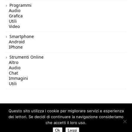
Programmi
Audio
Grafica
Utili
Video
Smartphone
Android
IPhone
Strumenti Online
Altro
Audio
Chat
Immagini
Utili
Questo sito utilizza i cookie per migliorare servizi e esperienza
dei lettori. Se decidi di continuare la navigazione consideriamo
© 2026 Tutto in Rete — All Rights Reserved.
che accetti il loro uso.
Ok
Leggi