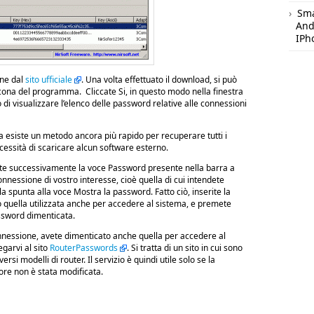
Sm
And
IPh
one dal
sito ufficiale
. Una volta effettuato il download, si può
’icona del programma. Cliccate Si, in questo modo nella finestra
 di visualizzare l’elenco delle password relative alle connessioni
ra esiste un metodo ancora più rapido per recuperare tutti i
cessità di scaricare alcun software esterno.
ate successivamente la voce Password presente nella barra a
onnessione di vostro interesse, cioè quella di cui intendete
a spunta alla voce Mostra la password. Fatto ciò, inserite la
 quella utilizzata anche per accedere al sistema, e premete
assword dimenticata.
connessione, avete dimenticato anche quella per accedere al
egarvi al sito
RouterPasswords
. Si tratta di un sito in cui sono
versi modelli di router. Il servizio è quindi utile solo se la
ore non è stata modificata.