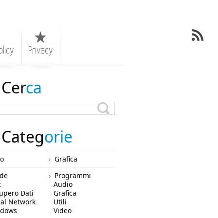
licy
Privacy
Cer
ca
Categ
orie
ro
Grafica
de
Programmi
c
Audio
upero Dati
Grafica
ial Network
Utili
ndows
Video