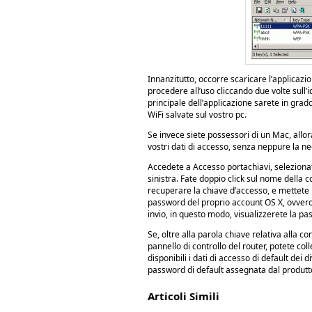
Innanzitutto, occorre scaricare l’applicazi
procedere all’uso cliccando due volte sull
principale dell’applicazione sarete in grado
WiFi salvate sul vostro pc.
Se invece siete possessori di un Mac, allo
vostri dati di accesso, senza neppure la ne
Accedete a Accesso portachiavi, selezion
sinistra. Fate doppio click sul nome della c
recuperare la chiave d’accesso, e mettete l
password del proprio account OS X, ovvero
invio, in questo modo, visualizzerete la p
Se, oltre alla parola chiave relativa alla 
pannello di controllo del router, potete coll
disponibili i dati di accesso di default dei di
password di default assegnata dal produtt
Articoli Simili