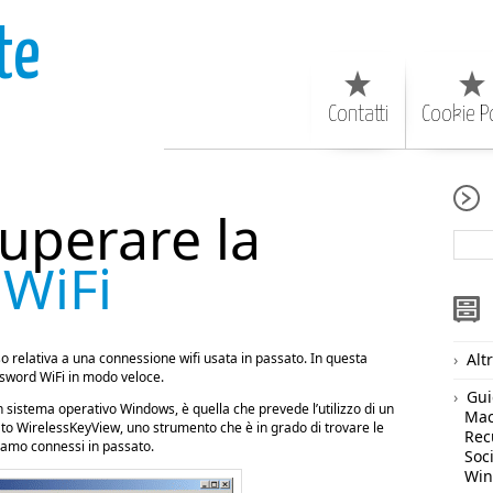
te
Contatti
Cookie Po
uperare la
WiFi
o relativa a una connessione wifi usata in passato. In questa
Alt
sword WiFi in modo veloce.
Gui
n sistema operativo Windows, è quella che prevede l’utilizzo di un
Ma
 WirelessKeyView, uno strumento che è in grado di trovare le
Rec
 siamo connessi in passato.
Soc
Wi