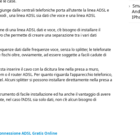
te le case.
Sm
 giunge dalle centrali telefoniche porta all’utente la linea ADSL e
And
odi , una linea ADSL sia dati che voce e una linea ADSL
IPh
one di una linea ADSL dati e voce, c’è bisogno di installare il
tivo che permette di creare una separazione tra i vari dati
requenze dati dalle frequenze voce, senza lo splitter, le telefonate
 fischi oltre, ovviamente, ad essere soggette a facili cadute di
sta inserire il cavo con la dicitura line nella presa a muro,
m o il router ADSL. Per quanto riguarda l’apparecchio telefonico,
tel. Alcuni splitter si possono installare direttamente nella presa a
trumento di facile installazione ed ha anche il vantaggio di avere
 nel caso l’ADSL sia solo dati, non c’è alcun bisogno di
Connessione ADSL Gratis Online