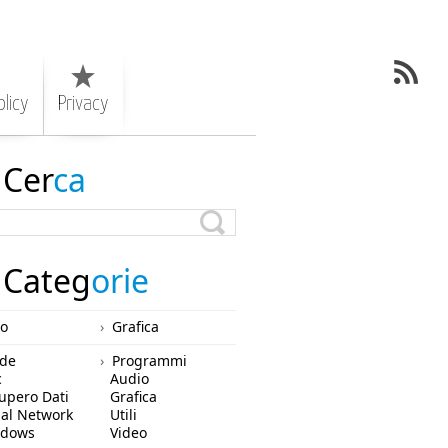
licy
Privacy
Cer
ca
Categ
orie
ro
Grafica
de
Programmi
c
Audio
upero Dati
Grafica
ial Network
Utili
ndows
Video