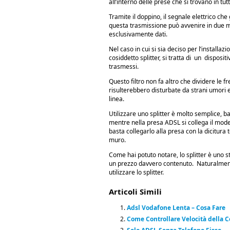
all’interno delle prese che si trovano in tut
Tramite il doppino, il segnale elettrico che
questa trasmissione può avvenire in due m
esclusivamente dati.
Nel caso in cui si sia deciso per l’installazi
cosiddetto splitter, si tratta di un disposi
trasmessi.
Questo filtro non fa altro che dividere le f
risulterebbero disturbate da strani umori e
linea.
Utilizzare uno splitter è molto semplice, ba
mentre nella presa ADSL si collega il mode
basta collegarlo alla presa con la dicitura 
muro.
Come hai potuto notare, lo splitter è uno s
un prezzo davvero contenuto. Naturalmente,
utilizzare lo splitter.
Articoli Simili
Adsl Vodafone Lenta – Cosa Fare
Come Controllare Velocità della 