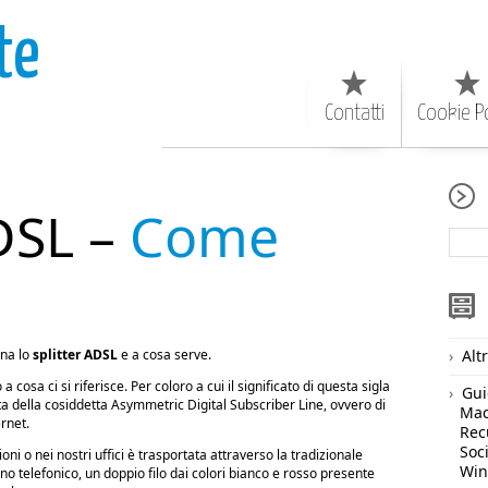
te
Contatti
Cookie Po
ADSL –
Come
ona lo
splitter ADSL
e a cosa serve.
Alt
 cosa ci si riferisce. Per coloro a cui il significato di questa sigla
Gui
ta della cosiddetta Asymmetric Digital Subscriber Line, ovvero di
Ma
rnet.
Rec
Soc
ni o nei nostri uffici è trasportata attraverso la tradizionale
Wi
ino telefonico, un doppio filo dai colori bianco e rosso presente