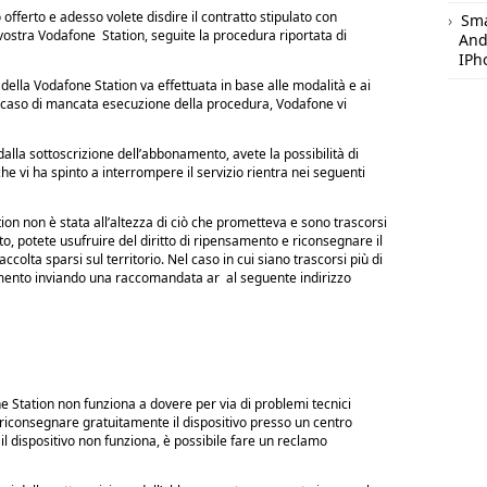
o offerto e adesso volete disdire il contratto stipulato con
Sm
ostra Vodafone Station, seguite la procedura riportata di
And
IPh
e della Vodafone Station va effettuata in base alle modalità e ai
 In caso di mancata esecuzione della procedura, Vodafone vi
alla sottoscrizione dell’abbonamento, avete la possibilità di
che vi ha spinto a interrompere il servizio rientra nei seguenti
tion non è stata all’altezza di ciò che prometteva e sono trascorsi
to, potete usufruire del diritto di ripensamento e riconsegnare il
ccolta sparsi sul territorio. Nel caso in cui siano trascorsi più di
namento inviando una raccomandata ar al seguente indirizzo
e Station non funziona a dovere per via di problemi tecnici
e riconsegnare gratuitamente il dispositivo presso un centro
e il dispositivo non funziona, è possibile fare un reclamo