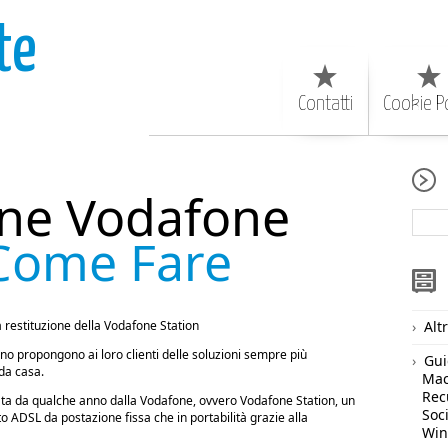
te
Contatti
Cookie Po
one Vodafone
Come Fare
 restituzione della Vodafone Station
Alt
anno propongono ai loro clienti delle soluzioni sempre più
Gui
 da casa.
Ma
Rec
ata da qualche anno dalla Vodafone, ovvero Vodafone Station, un
Soc
o ADSL da postazione fissa che in portabilità grazie alla
Wi