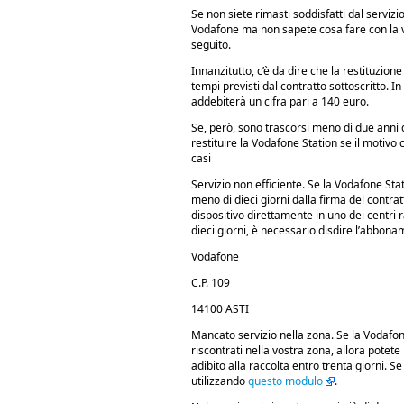
Se non siete rimasti soddisfatti dal servizi
Vodafone ma non sapete cosa fare con la v
seguito.
Innanzitutto, c’è da dire che la restituzion
tempi previsti dal contratto sottoscritto.
addebiterà un cifra pari a 140 euro.
Se, però, sono trascorsi meno di due anni d
restituire la Vodafone Station se il motivo 
casi
Servizio non efficiente. Se la Vodafone Sta
meno di dieci giorni dalla firma del contrat
dispositivo direttamente in uno dei centri ra
dieci giorni, è necessario disdire l’abbo
Vodafone
C.P. 109
14100 ASTI
Mancato servizio nella zona. Se la Vodafon
riscontrati nella vostra zona, allora potet
adibito alla raccolta entro trenta giorni. S
utilizzando
questo modulo
.