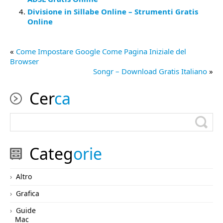
Divisione in Sillabe Online – Strumenti Gratis
Online
«
Come Impostare Google Come Pagina Iniziale del
Browser
Songr – Download Gratis Italiano
»
Cer
ca
Categ
orie
Altro
Grafica
Guide
Mac