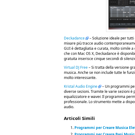
Deckadance
– Soluzione ideale per tutti
mixare più tracce audio contemporaneament
GUI è dettagliatia e curata, molto simile a
che con Mac OS X, Deckadance è disponibil
gratuita inserisce cinque secondi di silenzio
Virtual DJ Free
– Si tratta della versione g
musica. Anche se non include tutte le fun
molto interessante.
Kristal Audio Engine
– Un programmi per 
diverse sezioni. Tramite le varie sezioni è
equalizzatore e waver. Il programma permet
professionale. Lo strumento mette a disposi
audio.
Articoli Simili
Programmi per Creare Musica Ele
Programmi per Creare Basi Music