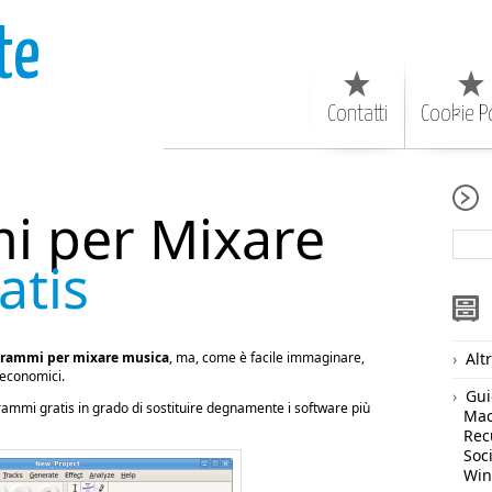
te
Contatti
Cookie Po
i per Mixare
atis
rammi per mixare musica
, ma, come è facile immaginare,
Alt
 economici.
Gui
ammi gratis in grado di sostituire degnamente i software più
Ma
Rec
Soc
Wi