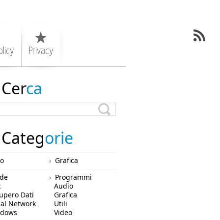
licy
Privacy
Cer
ca
Categ
orie
ro
Grafica
de
Programmi
c
Audio
upero Dati
Grafica
ial Network
Utili
ndows
Video