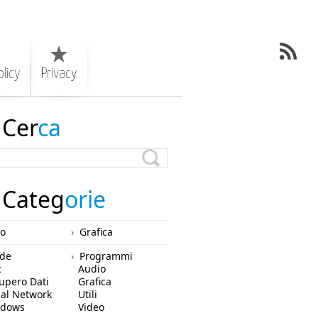
licy
Privacy
Cer
ca
Categ
orie
ro
Grafica
de
Programmi
c
Audio
upero Dati
Grafica
ial Network
Utili
ndows
Video