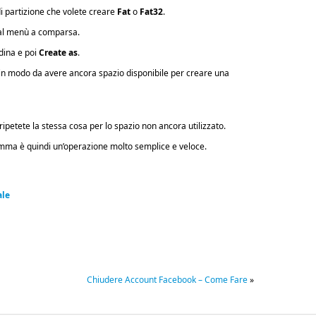
 di partizione che volete creare
Fat
o
Fat32
.
l menù a comparsa.
dina e poi
Create as
.
 in modo da avere ancora spazio disponibile per creare una
ipetete la stessa cosa per lo spazio non ancora utilizzato.
mma è quindi un’operazione molto semplice e veloce.
ale
Chiudere Account Facebook – Come Fare
»