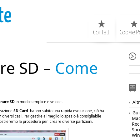
te
Contatti
Cookie Po
are SD –
Come
onare SD
in modo semplice e veloce.
Alt
zzazione
SD Card
hanno subito una rapida evoluzione, ciò ha
Gui
n diversi casi. Per gestire al meglio lo spazio è consigliabile
Ma
 mostreremo la procedura per creare diverse partizioni.
Rec
Soc
Wi