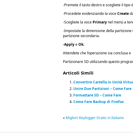
-Premete il tasto destro e scegliete il tipo
-Procedete evidenziando la voce
Create
da
-Scegliete la voce
Primary
nel menù a ten
-Impostate la dimensione della partizione
partizione secondaria.
-Apply
e
Ok.
Attendete che l’operazione sia conclusa e r
Partizionare SD utilizzando questo progra
Articoli Simili
Convertire Cartella in Unità Virtu
Unire Due Partizioni – Come Fare
Formattare SD – Come Fare
Come Fare Backup di Firefox
«
Migliori Keylogger Gratis in Italiano