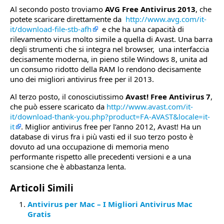
Al secondo posto troviamo
AVG Free Antivirus 2013
, che
potete scaricare direttamente da
http://www.avg.com/it-
it/download-file-stb-afh
e che ha una capacità di
rilevamento virus molto simile a quella di Avast. Una barra
degli strumenti che si integra nel browser, una interfaccia
decisamente moderna, in pieno stile Windows 8, unita ad
un consumo ridotto della RAM lo rendono decisamente
uno dei migliori antivirus free per il 2013.
Al terzo posto, il conosciutissimo
Avast! Free Antivirus 7
,
che può essere scaricato da
http://www.avast.com/it-
it/download-thank-you.php?product=FA-AVAST&locale=it-
it
. Miglior antivirus free per l’anno 2012, Avast! Ha un
database di virus fra i più vasti ed il suo terzo posto è
dovuto ad una occupazione di memoria meno
performante rispetto alle precedenti versioni e a una
scansione che è abbastanza lenta.
Articoli Simili
Antivirus per Mac – I Migliori Antivirus Mac
Gratis