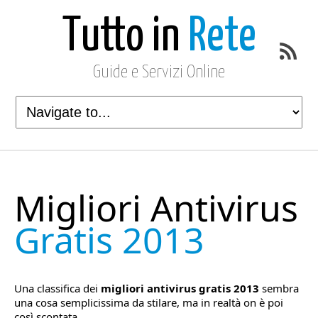
Tutto in
Rete
Guide e Servizi Online
Migliori Antivirus
Gratis 2013
Una classifica dei
migliori antivirus gratis 2013
sembra
una cosa semplicissima da stilare, ma in realtà on è poi
così scontata.