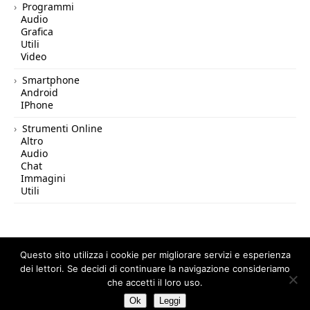
Programmi
Audio
Grafica
Utili
Video
Smartphone
Android
IPhone
Strumenti Online
Altro
Audio
Chat
Immagini
Utili
Questo sito utilizza i cookie per migliorare servizi e esperienza
dei lettori. Se decidi di continuare la navigazione consideriamo
© 2026 Tutto in Rete — All Rights Reserved.
che accetti il loro uso.
Ok
Leggi