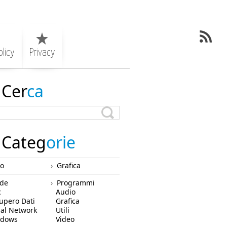
licy
Privacy
Cer
ca
Categ
orie
ro
Grafica
de
Programmi
c
Audio
upero Dati
Grafica
ial Network
Utili
ndows
Video