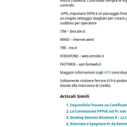
vostra chiavetta. Controllate sempre le impo
controllo
-APN, impostare l’APN è un passaggio fond
un singolo settaggio sbagliato per creare 
suddivisi per operatore
TIM – ibox.tim.it
WIND – internet.wind
TRE – tre.it
VODAFONE – web.omnitel.it
FASTWEB – apn.fastweb.it
Maggiori informazioni sugli
APN
sono dispo
Solitamente risolvere l’errore 619 è piutto
dovuto alla mancanza di credito.
Articoli Simili
Impossibile Trovare un Certificato
La Connessione PPPoE sul Pc non è
Desktop Remoto Windows 8 – La 
Riavviare e Spegnere Pc da Remo