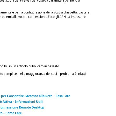
stazioni del Firewall del vostro Pc tramite il pannello di
amentale per la configurazione della vostra chiavetta: basterà
problemi alla vostra connessione. Ecco gli APN da impostare,
nibili in un articolo pubblicato in passato.
sto semplice, nella maggioranza dei casi il problema è infatti
 per Consentire l’Accesso alla Rete – Cosa Fare
 Attiva – Informazioni Utili
Connessione Remote Desktop
to – Come Fare