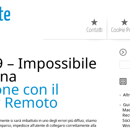
te
Contatti
Cookie Po
9 – Impossibile
una
ne con il
Alt
 Remoto
Gui
Ma
Rec
Soc
ente si sarà imbattuto in uno degli errori più diffusi, stiamo
Wi
mparso, impedisce all’utente di collegarsi correttamente alla