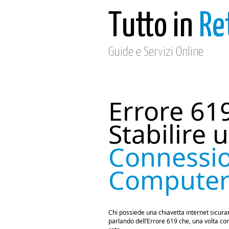
Tutto in
Re
Guide e Servizi Online
Errore 61
Stabilire 
Connessio
Computer
Chi possiede una chiavetta internet sicuram
parlando dell’Errore 619 che, una volta co