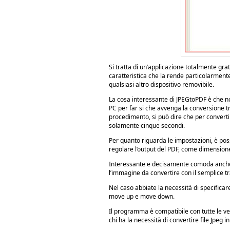
Si tratta di un’applicazione totalmente gra
caratteristica che la rende particolarmen
qualsiasi altro dispositivo removibile.
La cosa interessante di JPEGtoPDF è che no
PC per far si che avvenga la conversione tr
procedimento, si può dire che per converti
solamente cinque secondi.
Per quanto riguarda le impostazioni, è poss
regolare l’output del PDF, come dimensione 
Interessante e decisamente comoda anche
l’immagine da convertire con il semplice t
Nel caso abbiate la necessità di specificar
move up e move down.
Il programma è compatibile con tutte le v
chi ha la necessità di convertire file Jpeg i