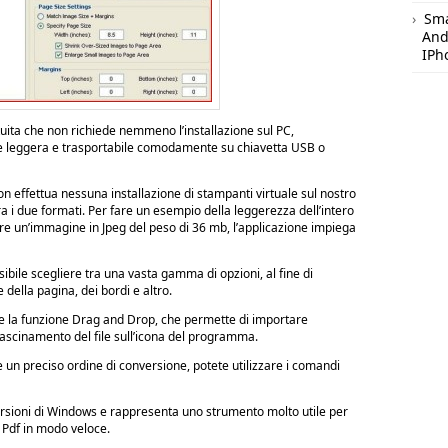
Sm
And
IPh
tuita che non richiede nemmeno l’installazione sul PC,
te leggera e trasportabile comodamente su chiavetta USB o
n effettua nessuna installazione di stampanti virtuale sul nostro
a i due formati. Per fare un esempio della leggerezza dell’intero
re un’immagine in Jpeg del peso di 36 mb, l’applicazione impiega
ibile scegliere tra una vasta gamma di opzioni, al fine di
della pagina, dei bordi e altro.
 la funzione Drag and Drop, che permette di importare
rascinamento del file sull’icona del programma.
e un preciso ordine di conversione, potete utilizzare i comandi
ersioni di Windows e rappresenta uno strumento molto utile per
n Pdf in modo veloce.