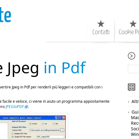
te
Contatti
Cookie Po
e Jpeg
in Pdf
rtire Jpeg in Pdf per renderli più leggeri e compatibili con i
Alt
a facile e veloce, ci viene in aiuto un programma appositamente
vero
JPEGtoPDF
.
Gui
Ma
Rec
Soc
Wi