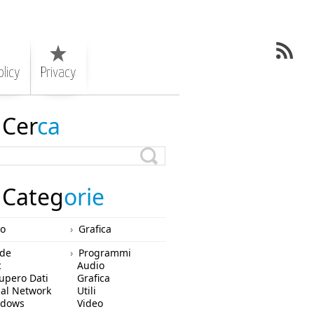
licy
Privacy
Cer
ca
Categ
orie
ro
Grafica
de
Programmi
c
Audio
upero Dati
Grafica
ial Network
Utili
ndows
Video