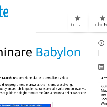
te
Contatti
Cookie Po
minare
Babylon
n Search
, un’operazione piuttosto semplice e veloce.
Alt
ione di un programma o browser, che insieme a essi venga
Gui
abylon Search, la quale risulta essere alle volte troppo invasivo.
Ma
questa guida vi spiegheremo come fare, a seconda del browser che
Rec
Soc
Wi