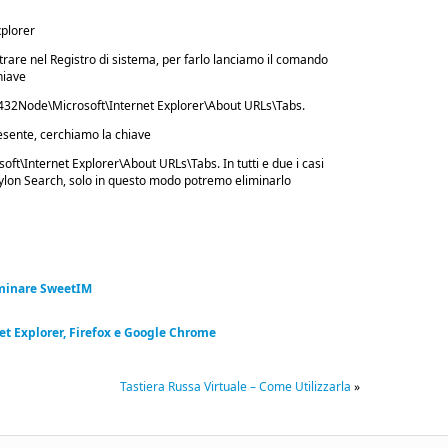
plorer
are nel Registro di sistema, per farlo lanciamo il comando
hiave
de\Microsoft\Internet Explorer\About URLs\Tabs.
esente, cerchiamo la chiave
nternet Explorer\About URLs\Tabs. In tutti e due i casi
ylon Search, solo in questo modo potremo eliminarlo
iminare SweetIM
et Explorer, Firefox e Google Chrome
Tastiera Russa Virtuale – Come Utilizzarla
»