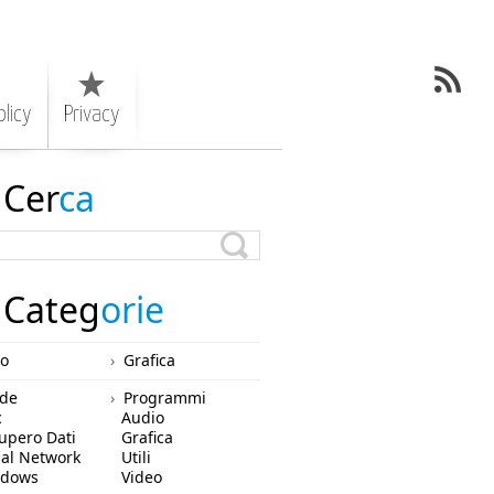
licy
Privacy
Cer
ca
Categ
orie
ro
Grafica
de
Programmi
c
Audio
upero Dati
Grafica
ial Network
Utili
ndows
Video