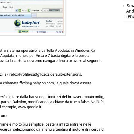
Sm
And
IPh
ro sistema operativo la cartella Appdata, in Windows Xp
e Appdata, mentre per Vista e 7 basta digitare la parola
trovata la cartella dovremo navigare fino a arrivare al seguente
laFirefox/Profile/sa3g1dzd2.default/extensions.
lla chiamata
ffxtlbr@babylon.com
, la quale dovrà essere
ò digitare dalla barra degli indirizzi del browser about:config,
 la parola Babylon, modificando la chiave da true a false. Nell’URL
ad esempio, www.google.it.
hrome
e è molto più semplice, basterà infatti entrare nelle
Ricerca, selezionando dal menu a tendina il motore di ricerca di