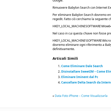
Google.
Rimuovere Babylon Search con Internet Ex
Per eliminare Babylon Search dovremo entr
regedit. Fatto ciò cerchiamo la seguente c
HKEY_LOCAL_MACHINESOFTWARE\Wow6432No
Nel caso in cui questa chiave non fosse pr
HKEY_LOCAL_MACHINE\SOFTWARE\Microsoft\I
dovremo eliminare ogni riferimento a Bab
definitivamente.
Articoli Simili
Come Eliminare Dale Search
Disinstallare SweetIM – Come El
Eliminare Iminent dal Pc
Cancellare Delta Search da Intern
«
Data Foto iPhone – Come Visualizzarla