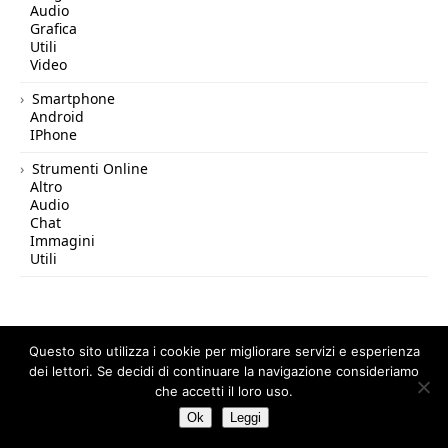
Audio
Grafica
Utili
Video
Smartphone
Android
IPhone
Strumenti Online
Altro
Audio
Chat
Immagini
Utili
Questo sito utilizza i cookie per migliorare servizi e esperienza
dei lettori. Se decidi di continuare la navigazione consideriamo
© 2026 Tutto in Rete — All Rights Reserved.
che accetti il loro uso.
Ok
Leggi