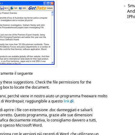
Sm
And
IPh
uramente il seguente
y these suggestions. Check the file permissions for the
og box to locate the document.
arvi, perché viene in nostro aiuto un programma freeware molto
 di Wordrepair, raggiungibile a questo
link
.
i aprire i file con estensione .doc danneggiati e salvarli
orretto. Questo programma, grazie alle sue dimensioni
fica decisamente intuitiva, lo consigliamo davvero a tutti,
o spesso Microsoft Word.
ziona con le versioni più recenti di Word, che utilizzano un