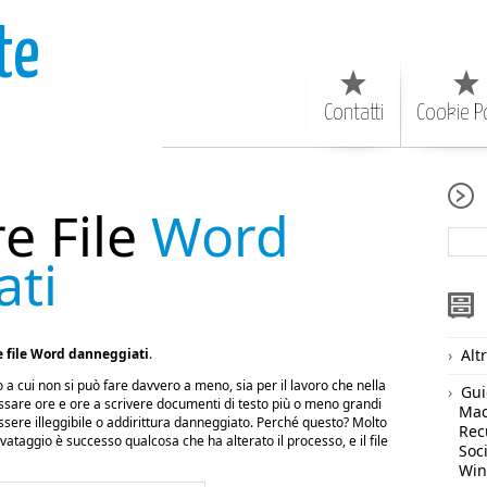
te
Contatti
Cookie Po
e File
Word
ati
e file Word danneggiati
.
Alt
 cui non si può fare davvero a meno, sia per il lavoro che nella
Gui
assare ore e ore a scrivere documenti di testo più o meno grandi
Ma
a essere illeggibile o addirittura danneggiato. Perché questo? Molto
Rec
ataggio è successo qualcosa che ha alterato il processo, e il file
Soc
Wi