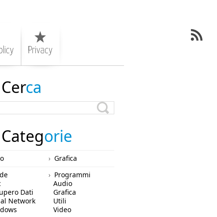
licy
Privacy
Cer
ca
Categ
orie
ro
Grafica
de
Programmi
c
Audio
upero Dati
Grafica
ial Network
Utili
ndows
Video