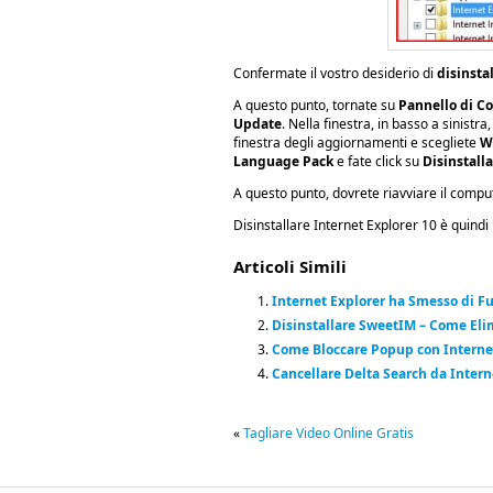
Confermate il vostro desiderio di
disinsta
A questo punto, tornate su
Pannello di Co
Update
. Nella finestra, in basso a sinistra,
finestra degli aggiornamenti e scegliete
W
Language Pack
e fate click su
Disinstalla
A questo punto, dovrete riavviare il comput
Disinstallare Internet Explorer 10 è quindi 
Articoli Simili
Internet Explorer ha Smesso di F
Disinstallare SweetIM – Come El
Come Bloccare Popup con Internet
Cancellare Delta Search da Intern
«
Tagliare Video Online Gratis