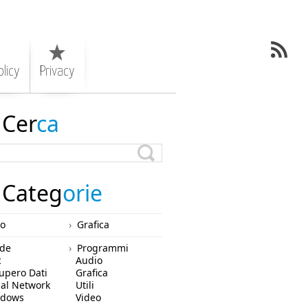
licy
Privacy
Cer
ca
Categ
orie
ro
Grafica
de
Programmi
c
Audio
upero Dati
Grafica
ial Network
Utili
ndows
Video