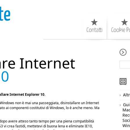
te
Contatti
Cookie Po
are Internet
10
allare Internet Explorer 10.
Alt
Windows non è mai una passeggiata, disinstallare un Internet
Gui
egato ai componenti costitutivi di Windows, lo è anche meno. Ma
Ma
Rec
Soc
e dopo avere atteso tanto tempo per una piena compatibilità
Wi
vi crea fastidi, mettetevi di buona lena e eliminate IE10,