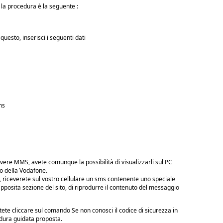
la procedura è la seguente :
esto, inserisci i seguenti dati
ms
cevere MMS, avete comunque la possibilità di visualizzarli sul PC
to della Vodafone.
 riceverete sul vostro cellulare un sms contenente uno speciale
apposita sezione del sito, di riprodurre il contenuto del messaggio
tete cliccare sul comando Se non conosci il codice di sicurezza in
dura guidata proposta.