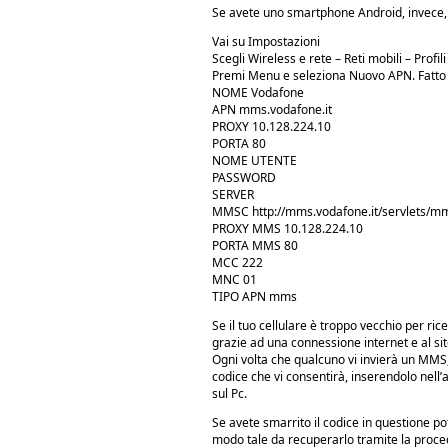
Se avete uno smartphone Android, invece, 
Vai su Impostazioni
Scegli Wireless e rete – Reti mobili – Profili
Premi Menu e seleziona Nuovo APN. Fatto qu
NOME Vodafone
APN mms.vodafone.it
PROXY 10.128.224.10
PORTA 80
NOME UTENTE
PASSWORD
SERVER
MMSC http://mms.vodafone.it/servlets/m
PROXY MMS 10.128.224.10
PORTA MMS 80
MCC 222
MNC 01
TIPO APN mms
Se il tuo cellulare è troppo vecchio per ri
grazie ad una connessione internet e al si
Ogni volta che qualcuno vi invierà un MMS,
codice che vi consentirà, inserendolo nell’
sul Pc.
Se avete smarrito il codice in questione po
modo tale da recuperarlo tramite la proce