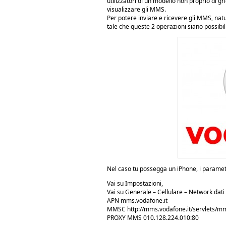
utilizzatori di un modello non proprio di gr
visualizzare gli MMS.
Per potere inviare e ricevere gli MMS, na
tale che queste 2 operazioni siano possibil
Nel caso tu possegga un iPhone, i parametr
Vai su Impostazioni,
Vai su Generale – Cellulare – Network dati c
APN mms.vodafone.it
MMSC http://mms.vodafone.it/servlets/
PROXY MMS 010.128.224.010:80