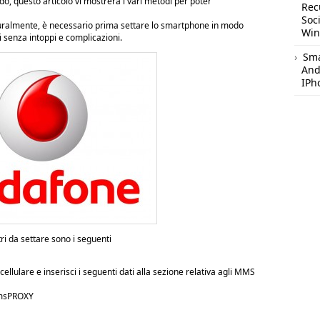
ido, questo articolo vi mostrerà i vari metodi per poter
Rec
Soc
turalmente, è necessario prima settare lo smartphone in modo
Wi
i senza intoppi e complicazioni.
Sm
And
IPh
i da settare sono i seguenti
ellulare e inserisci i seguenti dati alla sezione relativa agli MMS
mmsPROXY