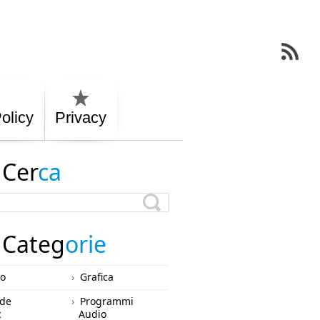
olicy
Privacy
Cer
ca
Categ
orie
ro
Grafica
de
Programmi
c
Audio