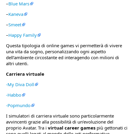
–
Blue Mars
–
Kaneva
–
Smeet
–
Happy Family
Questa tipologia di online games vi permetterà di vivere
una vita da sogno, personalizzando ogni aspetto
dell’ambiente circostante ed interagendo con milioni di
altri utenti.
Carriera virtuale
-My Diva Doll
-Habbo
-Popmundo
I simulatori di carriera virtuale sono particolarmente
avvincenti grazie alla possibilità di un’evoluzione del
proprio Avatar. Tra i
virtual career games
più gettonati ci
sono quelli legati al mondo delle arti performative.